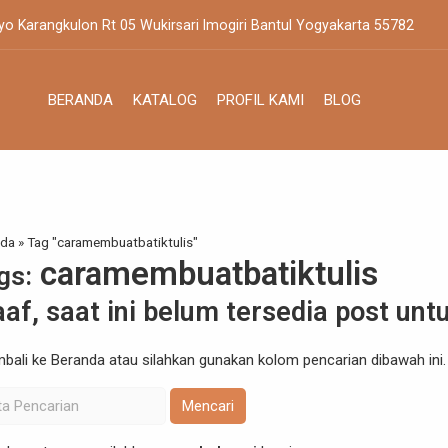
yo Karangkulon Rt 05 Wukirsari Imogiri Bantul Yogyakarta 55782
BERANDA
KATALOG
PROFIL KAMI
BLOG
nda
»
Tag "caramembuatbatiktulis"
caramembuatbatiktulis
gs:
af, saat ini belum tersedia post unt
mbali ke Beranda
atau silahkan gunakan kolom pencarian dibawah ini.
Mencari