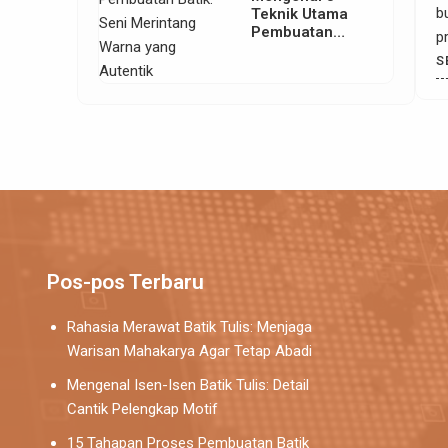
nuangkan jiwa dan pengalamannya. Sebagai perajin di
b
Teknik Utama
Pembuatan
mpung Batik Giriloyo, saya selalu mencari cara agar
p
Batik: Seni
adisi tetap relevan dengan zaman tanpa kehilangan
D
LENGKAPNYA
S
Merintang
arnya. Motif Lereng Lampu Robyong ini adalah karya
p
Warna yang
Autentik
rsonal yang sangat emosional bagi saya. Ide ini muncul
s
t
Pos-pos Terbaru
Rahasia Merawat Batik Tulis: Menjaga
Warisan Mahakarya Agar Tetap Abadi
Mengenal Isen-Isen Batik Tulis: Detail
Cantik Pelengkap Motif
15 Tahapan Proses Pembuatan Batik