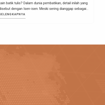
kain batik tulis? Dalam dunia pembatikan, detail inilah yang
disebut dengan Isen-isen. Meski sering dianggap sebagai
pelengkap, keberadaan isen-isen adalah penentu seberapa
SELENGKAPNYA
halus dan bernilainya sebuah mahakarya dari Erni Batik.
Secara harfiah, “Isen” berasal dari bahasa Jawa yang
berarti […]