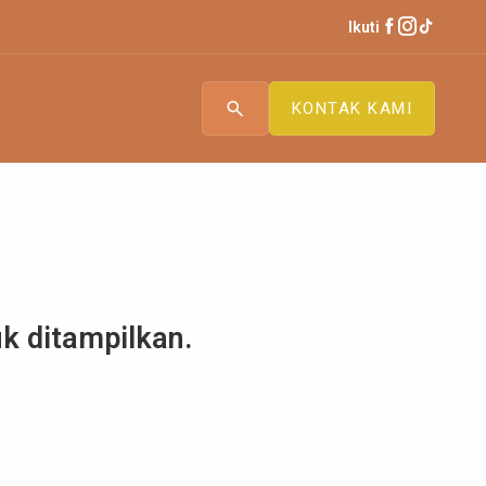
Ikuti
search
KONTAK KAMI
uk ditampilkan.