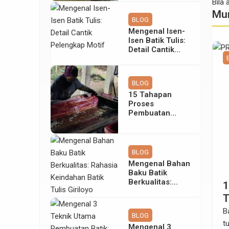
Bila
Tetap Abadi
Mun
BLOG
Mengenal Isen-
Isen Batik Tulis:
Detail Cantik
emberg
Pelengkap Motif
BLOG
15 Tahapan
Proses
Pembuatan
Batik Tulis yang
Rumit & Teliti
BLOG
Mengenal Bahan
Baku Batik
Berkualitas:
hasia di Balik Motif Batik Lereng
1
Rahasia
ampu Robyong: Karya Ikonik dan
T
Keindahan Batik
Tulis Giriloyo
losofi Cahaya Khas Giriloyo
ir dari Imajinasi dan Kecintaan pada Yogyakarta Batik
B
BLOG
kan sekadar kain, melainkan media bagi pembatik untuk
t
Mengenal 3