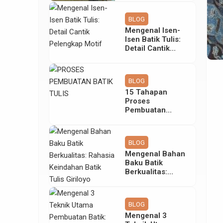
Tetap Abadi
BLOG
Mengenal Isen-
Isen Batik Tulis:
Detail Cantik
Pelengkap Motif
BLOG
15 Tahapan
Proses
Pembuatan
Batik Tulis yang
Rumit & Teliti
BLOG
Mengenal Bahan
Baku Batik
Berkualitas:
Rahasia
Keindahan Batik
Tulis Giriloyo
BLOG
Mengenal 3