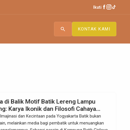
Ikuti
search
KONTAK KAMI
a di Balik Motif Batik Lereng Lampu
g: Karya Ikonik dan Filosofi Cahaya
iriloyo
i Imajinasi dan Kecintaan pada Yogyakarta Batik bukan
ain, melainkan media bagi pembatik untuk menuangkan