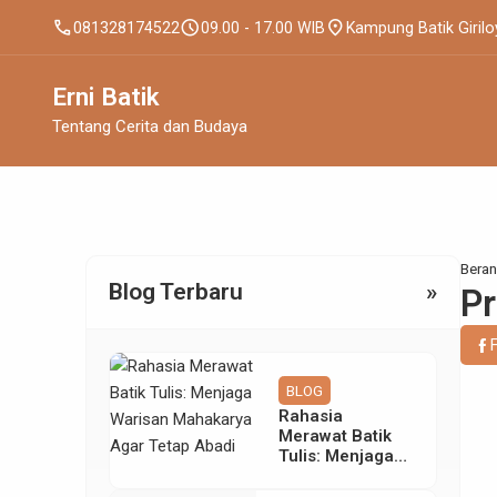
call
schedule
location_on
081328174522
09.00 - 17.00 WIB
Kampung Batik Girilo
Erni Batik
Tentang Cerita dan Budaya
Bera
Blog Terbaru
»
Pr
BLOG
Rahasia
Merawat Batik
Tulis: Menjaga
Warisan
Mahakarya Agar