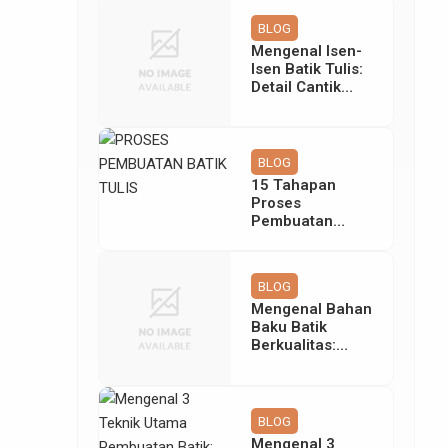
Tetap Abadi
BLOG
Mengenal Isen-
Isen Batik Tulis:
Detail Cantik
Pelengkap Motif
BLOG
15 Tahapan
Proses
Pembuatan
Batik Tulis yang
Rumit & Teliti
BLOG
Mengenal Bahan
Baku Batik
Berkualitas:
Rahasia
Keindahan Batik
Tulis Giriloyo
BLOG
Mengenal 3