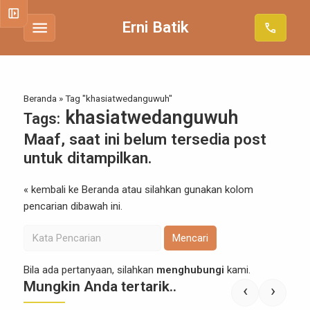
left_panel_open
menu
Erni Batik
call
Beranda
»
Tag "khasiatwedanguwuh"
khasiatwedanguwuh
Tags:
Maaf, saat ini belum tersedia post
untuk ditampilkan.
« kembali ke Beranda
atau silahkan gunakan kolom
pencarian dibawah ini.
Mencari
Bila ada pertanyaan, silahkan
menghubungi
kami.
Mungkin Anda tertarik..
‹
›