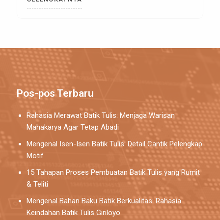
relevan dengan zaman tanpa kehilangan akarnya.
Motif Lereng Lampu Robyong ini adalah karya
personal yang sangat emosional bagi saya. Ide ini
muncul […]
Pos-pos Terbaru
Rahasia Merawat Batik Tulis: Menjaga Warisan
Mahakarya Agar Tetap Abadi
Mengenal Isen-Isen Batik Tulis: Detail Cantik Pelengkap
Motif
15 Tahapan Proses Pembuatan Batik Tulis yang Rumit
& Teliti
Mengenal Bahan Baku Batik Berkualitas: Rahasia
Keindahan Batik Tulis Giriloyo