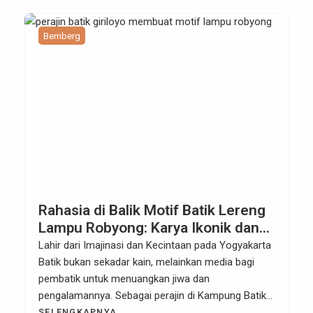
Bemberg
Rahasia di Balik Motif Batik Lereng
Lampu Robyong: Karya Ikonik dan
Filosofi Cahaya Khas Giriloyo
Lahir dari Imajinasi dan Kecintaan pada Yogyakarta
Batik bukan sekadar kain, melainkan media bagi
pembatik untuk menuangkan jiwa dan
pengalamannya. Sebagai perajin di Kampung Batik
Giriloyo, saya selalu mencari cara agar tradisi tetap
SELENGKAPNYA