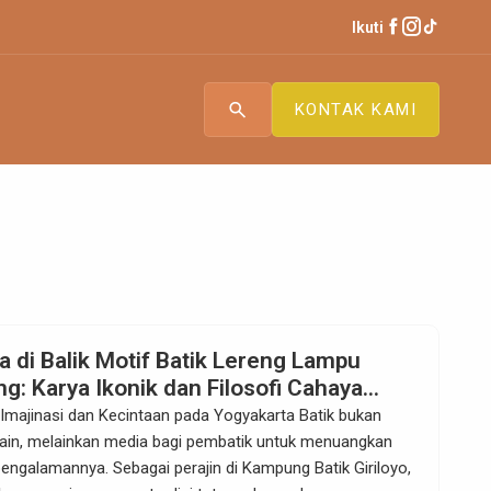
Ikuti
search
KONTAK KAMI
a di Balik Motif Batik Lereng Lampu
g: Karya Ikonik dan Filosofi Cahaya
iriloyo
i Imajinasi dan Kecintaan pada Yogyakarta Batik bukan
ain, melainkan media bagi pembatik untuk menuangkan
pengalamannya. Sebagai perajin di Kampung Batik Giriloyo,