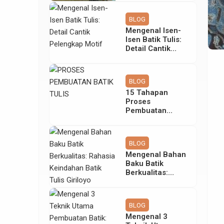
Tetap Abadi
BLOG
Mengenal Isen-
Isen Batik Tulis:
Detail Cantik
Pelengkap Motif
BLOG
15 Tahapan
Proses
Pembuatan
Batik Tulis yang
Rumit & Teliti
BLOG
Mengenal Bahan
Baku Batik
Berkualitas:
Rahasia
Keindahan Batik
Tulis Giriloyo
BLOG
Mengenal 3