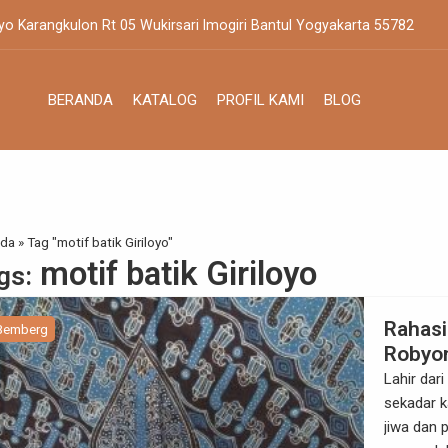
yo Karangkulon Rt 05 Wukirsari Imogiri Bantul Yogyakarta 55782
BERANDA
KATALOG
PROFIL KAMI
BLOG
nda
»
Tag "motif batik Giriloyo"
motif batik Giriloyo
gs:
Rahasi
Bemberg
Robyon
Khas G
Lahir dar
sekadar k
jiwa dan 