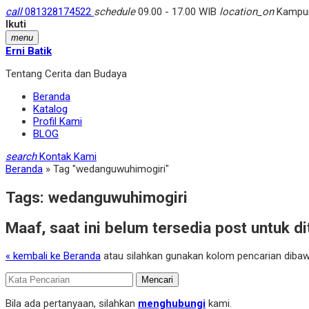
call
081328174522
schedule
09.00 - 17.00 WIB
location_on
Kampung
Ikuti
menu
Erni Batik
Tentang Cerita dan Budaya
Beranda
Katalog
Profil Kami
BLOG
search
Kontak Kami
Beranda
»
Tag "wedanguwuhimogiri"
Tags:
wedanguwuhimogiri
Maaf, saat ini belum tersedia post untuk d
« kembali ke Beranda
atau silahkan gunakan kolom pencarian dibawa
Mencari
Bila ada pertanyaan, silahkan
menghubungi
kami.