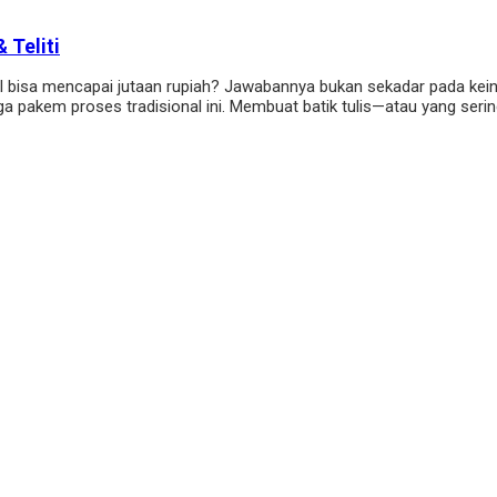
 Teliti
nal bisa mencapai jutaan rupiah? Jawabannya bukan sekadar pada ke
jaga pakem proses tradisional ini. Membuat batik tulis—atau yang seri