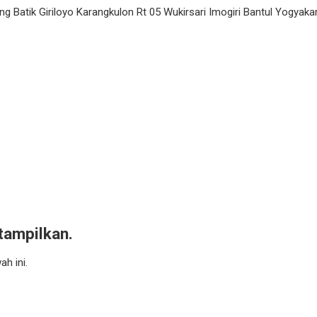
 Batik Giriloyo Karangkulon Rt 05 Wukirsari Imogiri Bantul Yogyaka
itampilkan.
h ini.