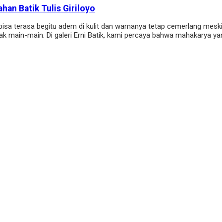
han Batik Tulis Giriloyo
 bisa terasa begitu adem di kulit dan warnanya tetap cemerlang me
ak main-main. Di galeri Erni Batik, kami percaya bahwa mahakarya yan