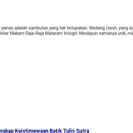
r panas adalah sambutan yang tak terlupakan. Wedang Uwuh, yang s
kitar Makam Raja-Raja Mataram Imogiri. Meskipun namanya unik, minu
gkap Keistimewaan Batik Tulis Sutra